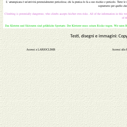
L' arrampicata è un'attività potenzialmente pericolosa; chi la pratica lo fa a suo rischio e pericolo. Tutte le 
soprattutto per quello che 
Climbing is potentially dangerous; who climbs accepts his/her own risks. All of the information in this webs
of t
Das Kletetrn und Skitouren sind gefähliche Sportarte. Der Kletterer muss seinen Risiko tragen. Wir raten
Testi, disegni e immagini: Cop
Accessi a LARIOCLIMB
Accessi all