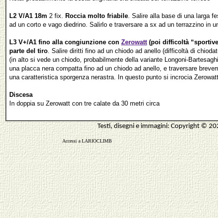
L2 V/A1 18m
2 fix.
Roccia molto friabile
. Salire alla base di una larga fe
ad un corto e vago diedrino. Salirlo e traversare a sx ad un terrazzino in un
L3 V+/A1 fino alla congiunzione con
Zerowatt
(poi difficoltà “sportiv
parte del tiro
. Salire diritti fino ad un chiodo ad anello (difficoltà di chio
(in alto si vede un chiodo, probabilmente della variante Longoni-Bartesaghi)
una placca nera compatta fino ad un chiodo ad anello, e traversare breveme
una caratteristica sporgenza nerastra. In questo punto si incrocia Zerowatt 
Discesa
In doppia su Zerowatt con tre calate da 30 metri circa
Testi, disegni e immagini: Copyright © 20
Accessi a LARIOCLIMB