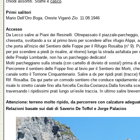
chiodi assortiti. Staffe e
casco
.
Primi salitori
Mario Dell’Oro
Boga
, Oreste Viganò
Zio
. 11.08.1946
Accesso
Da Lecco salire ai Piani dei Resinelli. Oltrepassato il piazzale-parcheggio
chiesetta, svoltando a sx al primo bivio per scendere all'ex rifugio Alippi,
che porta all'inizio del Sentiero delle Foppe per il Rifugio Rosalba (n° 9). 
per poi scendere a piedi (e risalire, al ritorno) lungo la strada asfaltata per
delle Prealpi Lombarde, non ha un parcheggio dedicato!
Molti parcheggiano sulla strada (con cartello di divieto di sosta!) prima di 
Percorrere il sentiero delle Foppe fino al bivio per il Sentiero dei Morti, ch
canale sotto il Torrione Cinquantenario. Salire
a dx per ripidi prati (tracce) 
Rif. Rosalba. Da qui parte un comodo sentiero che conduce rapidamente al
risale lo stretto canale fino alla forcella Cecilia-Costanza.
Dalla forcella sce
traversando i ripidissimi prati lungo un’esile traccia. In ultimo salire brev
Attenzione: terreno molto ripido, da percorrere con calzature adegua
Relazioni basate sui dati di Saverio De Toffol e Jorge Palacios