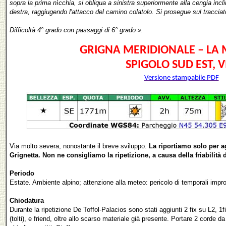
sopra la prima nìcchia, si obliqua a sinistra superiormente alla cengia inclin
destra, raggiugendo l'attacco del camino colatolo. Si prosegue sul tracciato
Difficoltà 4° grado con passaggi di 6° grado ».
GRIGNA MERIDIONALE – LA
SPIGOLO SUD EST, V
Versione stampabile PDF
Via molto severa, nonostante il breve sviluppo.
La riportiamo solo per ag
Grignetta. Non ne consigliamo la ripetizione, a causa della friabilità d
Periodo
Estate. Ambiente alpino; attenzione alla meteo: pericolo di temporali impro
Chiodatura
Durante la ripetizione De Toffol-Palacios sono stati aggiunti 2 fix su L2, 1fix
(tolti), e friend, oltre allo scarso materiale già presente.
Portare 2 corde d