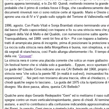
guerra appena terminata), e lo Zio 60. Quindi, mettendo insieme la grande di
probabile che il primo di cordata fosse il Boga, che cavallerescamente dedi
documenti rinvenuti non ci sono notizie certe al riguardo. Mario e Orest
aprono una via di IV e V grado sullo spigolo del Torrione di Vallesinella ne
1996, agosto. Con Paolo Vitali e Sonja Brambati stiamo terminando una vi
dal basso (Paolo capocordata) con trapano e fix su una striscia nera che
ruggenti della Val di Mello e del Qualido, con numerosissime salite apert
Transqualidiana, nel 1989: venti tiri fino al 6c+. Poi con trapano a batteri
tratti di arrampicata piena di incognite, prima di posizionare la protezione
La roccia sulla striscia nera della Mongolfiera è buona, non strepitosa, e s
dà segnali di stanchezza, così Paolo allunga ulteriormente i fix. Il tempo d
della via: “
Zerowatt
”.
La striscia nera è come una placida corrente che solca un mare giallastro in
Un festival horror che si sfalda solo a guardarlo... Eppure, ecco spuntare l
Le guide del Claudio Cima indicano una via CAI Belledo del 1968, proprio s
striscia nera “che solca la parete NE (in realtà è sud-est), insinuandosi fr
espansione)”… Noi però non troviamo alcuna traccia, oltre al chiodazzo, 
chiodi qualche segno lo lasciano... La guida del 1975 cita la ripetizione di 
disegno. Ma dove passa, allora, questa CAI Belledo?
Qualche anno dopo Gerardo Redepaolini “Gerri” ed io mettiamo il naso sulla
spegne contro un muro verticale/strapiombante, pieno di chiodi. Al termi
aiutano, e anch’io contribuisco alla confusione indicandola approssimativ
dei Ragni. In seguito, Gerri riesce a ripeterla tutta, trovando un chiodo a pr