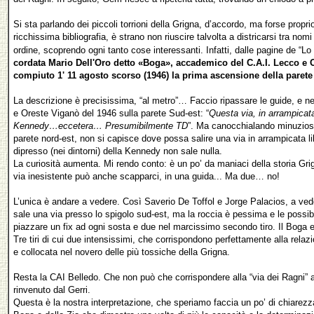
Si sta parlando dei piccoli torrioni della Grigna, d’accordo, ma forse propr
ricchissima bibliografia, è strano non riuscire talvolta a districarsi tra nomi 
ordine, scoprendo ogni tanto cose interessanti. Infatti, dalle pagine de “
cordata Mario Dell'Oro detto «Boga», accademico del C.A.I. Lecco e 
compiuto 1' 11 agosto scorso (1946) la prima ascensione della parete
La descrizione è precisissima, “al metro”… Faccio ripassare le guide, e nella
e Oreste Viganò del 1946 sulla parete Sud-est: “
Questa via, in arrampicat
Kennedy…eccetera… Presumibilmente TD
”. Ma canocchialando minuziosa
parete nord-est, non si capisce dove possa salire una via in arrampicata li
dipresso (nei dintorni) della Kennedy non sale nulla.
La curiosità aumenta. Mi rendo conto: è un po’ da maniaci della storia Gr
via inesistente può anche scapparci, in una guida... Ma due… no!
L’unica è andare a vedere. Così Saverio De Toffol e Jorge Palacios, a ve
sale una via presso lo spigolo sud-est, ma la roccia è pessima e le possibi
piazzare un fix ad ogni sosta e due nel marcissimo secondo tiro. Il Boga 
Tre tiri di cui due intensissimi, che corrispondono perfettamente alla relaz
e collocata nel novero delle più tossiche della Grigna.
Resta la CAI Belledo. Che non può che corrispondere alla “via dei Ragni” a
rinvenuto dal Gerri.
Questa è la nostra interpretazione, che speriamo faccia un po’ di chiarezz