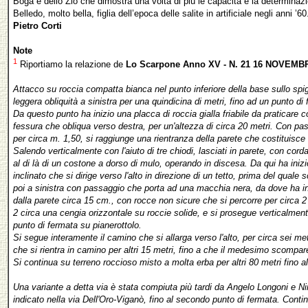
Boga e dello Zio che dimostra una volta di più le capacità e la determinazio
Belledo, molto bella, figlia dell’epoca delle salite in artificiale negli anni ’60
Pietro Corti
Note
1
Riportiamo la relazione de
Lo Scarpone Anno XV - N. 21 16 NOVEMB
Attacco su roccia compatta bianca nel punto inferiore della base sullo spigo
leggera obliquità a sinistra per una quindicina di metri, fino ad un punto di
Da questo punto ha inizio una placca di roccia gialla friabile da praticar
fessura che obliqua verso destra, per un'altezza di circa 20 metri. Con pa
per circa m. 1,50, si raggiunge una rientranza della parete che costituisce 
Salendo verticalmente con l'aiuto di tre chiodi, lasciati in parete, con cor
al di là di un costone a dorso di mulo, operando in discesa. Da qui ha inizi
inclinato che si dirige verso l'alto in direzione di un tetto, prima del qual
poi a sinistra con passaggio che porta ad una macchia nera, da dove ha i
dalla parete circa 15 cm., con rocce non sicure che si percorre per circa 
2 circa una cengia
orizzontale su roccie solide, e si prosegue verticalmen
punto di fermata su pianerottolo.
Si segue interamente il camino che si allarga verso l'alto, per circa sei m
che si rientra in camino per altri 15 metri, fino a che il medesimo scompare
Si continua su terreno roccioso misto a molta erba per altri 80 metri fino al
Una variante a detta via è stata compiuta più tardi da Angelo Longoni e N
indicato nella via Dell'Oro-Viganò, fino al secondo punto di fermata. Conti