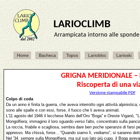
GRIGNA MERIDIONALE –
Riscoperta di una via
Versione stampabile PDF
Colpo di coda
Da un anno è finita la guerra, che aveva interrotto ogni attività alpinistica; o
sono alle spalle e con essi, forse, il fuoco che li aveva animati.
L'11 agosto del 1946 il lecchese Mario dell’Oro “Boga” e Oreste Viganò, "L
Mongolfiera; immagino il loro sguardo verso l'alto, concentrato sulla pancia
La roccia, friabile e scagliosa, sembra dare ben poche speranze di farsi pe
appresso. Ma chissà, forse... “Quando siamo lì, vediamo”, si saranno dett
Nel '34, sempre sulla Mongolfiera, ma sul suo lato più cupo, il Boga aveva a