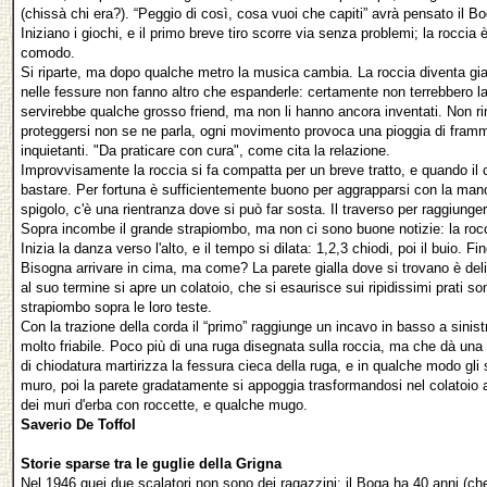
(chissà chi era?). “Peggio di così, cosa vuoi che capiti” avrà pensato il Bo
Iniziano i giochi, e il primo breve tiro scorre via senza problemi; la rocc
comodo.
Si riparte, ma dopo qualche metro la musica cambia. La roccia diventa giall
nelle fessure non fanno altro che espanderle: certamente non terrebbero l
servirebbe qualche grosso friend, ma non li hanno ancora inventati. Non rim
proteggersi non se ne parla, ogni movimento provoca una pioggia di framment
inquietanti. "Da praticare con cura", come cita la relazione.
Improvvisamente la roccia si fa compatta per un breve tratto, e quando il 
bastare. Per fortuna è sufficientemente buono per aggrapparsi con la mano e 
spigolo, c'è una rientranza dove si può far sosta. Il traverso per raggiungerl
Sopra incombe il grande strapiombo, ma non ci sono buone notizie: la roc
Inizia la danza verso l'alto, e il tempo si dilata: 1,2,3 chiodi, poi il buio. Fi
Bisogna arrivare in cima, ma come? La parete gialla dove si trovano è delim
al suo termine si apre un colatoio, che si esaurisce sui ripidissimi prati s
strapiombo sopra le loro teste.
Con la trazione della corda il “primo” raggiunge un incavo in basso a sinistr
molto friabile. Poco più di una ruga disegnata sulla roccia, ma che dà una 
di chiodatura martirizza la fessura cieca della ruga, e in qualche modo gli
muro, poi la parete gradatamente si appoggia trasformandosi nel colatoio all
dei muri d'erba con roccette, e qualche mugo.
Saverio De Toffol
Storie sparse tra le guglie della Grigna
Nel 1946 quei due scalatori non sono dei ragazzini; il Boga ha 40 anni (c